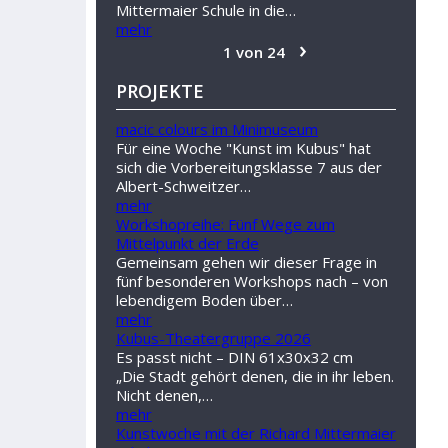
Mittermaier Schule in die…
mehr
›
1 von 24
PROJEKTE
macic colours im Minimuseum
Für eine Woche "Kunst im Kubus" hat
sich die Vorbereitungsklasse 7 aus der
Albert-Schweitzer…
mehr
Workshopreihe: Fünf Wege zum
Mittelpunkt der Erde
Gemeinsam gehen wir dieser Frage in
fünf besonderen Workshops nach – von
lebendigem Boden über…
mehr
Kubus-Theatergruppe 2026
Es passt nicht – DIN 61x30x32 cm
„Die Stadt gehört denen, die in ihr leben.
Nicht denen,…
mehr
Kunstwoche mit der Richard Mittermaier