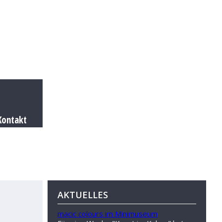
Kontakt
AKTUELLES
macic colours im Minimuseum