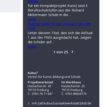
Schule
Für ein Kompaktprojekt Kunst sind 3
Berufsschulstufen aus der Richard
Mittermaier Schule in die…
mehr
Kunstprojekt mit der AVDual 1 aus der
FWG
Unter diesem Titel, den sich die AVDual
1 aus der FWG ausgedacht hat, zeigen
die Schüler auf…
mehr
›
1 von 25
Kubus³
Verein für Kunst, Bildung und Schule
Projektwerkstatt
Im Werkhaus
Haslacherstr. 43
Haslacherstr. 25
79115 Freiburg
79115 Freiburg
0761-76 71 647
0761-89629173
info
[at]
kubus3-projektwerkstatt
[dot]
de