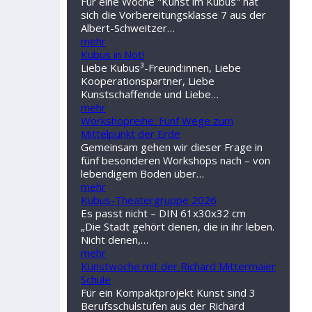
Für eine Woche "Kunst im Kubus" hat
sich die Vorbereitungsklasse 7 aus der
Albert-Schweitzer…
mehr
Kubus in Not!
Liebe Kubus³-Freund:innen, Liebe
Kooperationspartner, Liebe
Kunstschaffende und Liebe…
mehr
Workshopreihe: Fünf Wege zum
Mittelpunkt der Erde
Gemeinsam gehen wir dieser Frage in
fünf besonderen Workshops nach – von
lebendigem Boden über…
mehr
Kubus-Theatergruppe 2026
Es passt nicht – DIN 61x30x32 cm
„Die Stadt gehört denen, die in ihr leben.
Nicht denen,…
mehr
Kunstwoche mit der Richard Mittermaier
Schule
Für ein Kompaktprojekt Kunst sind 3
Berufsschulstufen aus der Richard