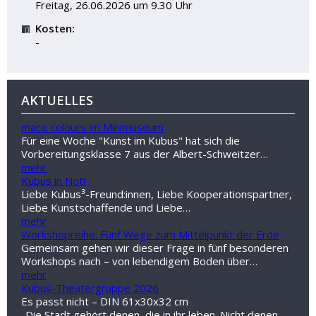
Freitag, 26.06.2026 um 9.30 Uhr
Kosten:
-
AKTUELLES
macic colours im Minimuseum
Für eine Woche "Kunst im Kubus" hat sich die
Vorbereitungsklasse 7 aus der Albert-Schweitzer…
mehr
Kubus in Not!
Liebe Kubus³-Freund:innen, Liebe Kooperationspartner,
Liebe Kunstschaffende und Liebe…
mehr
Workshopreihe: Fünf Wege zum Mittelpunkt der Erde
Gemeinsam gehen wir dieser Frage in fünf besonderen
Workshops nach – von lebendigem Boden über…
mehr
Kubus-Theatergruppe 2026
Es passt nicht – DIN 61x30x32 cm
„Die Stadt gehört denen, die in ihr leben. Nicht denen,…