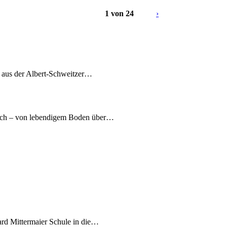
1 von 24
›
7 aus der Albert-Schweitzer…
nach – von lebendigem Boden über…
ard Mittermaier Schule in die…