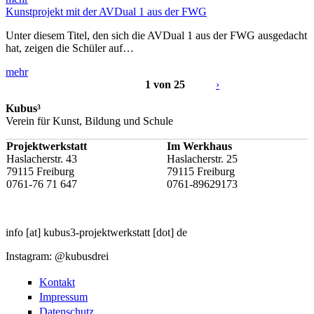
Kunstprojekt mit der AVDual 1 aus der FWG
Unter diesem Titel, den sich die AVDual 1 aus der FWG ausgedacht
hat, zeigen die Schüler auf…
mehr
1 von 25
›
Kubus³
Verein für Kunst, Bildung und Schule
Projektwerkstatt
Im Werkhaus
Haslacherstr. 43
Haslacherstr. 25
79115 Freiburg
79115 Freiburg
0761-76 71 647
0761-89629173
info
[at]
kubus3-projektwerkstatt
[dot]
de
Instagram: @kubusdrei
Kontakt
Impressum
Datenschutz