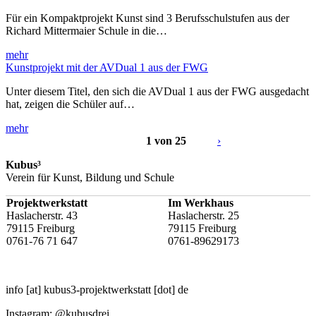
Für ein Kompaktprojekt Kunst sind 3 Berufsschulstufen aus der
Richard Mittermaier Schule in die…
mehr
Kunstprojekt mit der AVDual 1 aus der FWG
Unter diesem Titel, den sich die AVDual 1 aus der FWG ausgedacht
hat, zeigen die Schüler auf…
mehr
1 von 25
›
Kubus³
Verein für Kunst, Bildung und Schule
Projektwerkstatt
Im Werkhaus
Haslacherstr. 43
Haslacherstr. 25
79115 Freiburg
79115 Freiburg
0761-76 71 647
0761-89629173
info
[at]
kubus3-projektwerkstatt
[dot]
de
Instagram: @kubusdrei