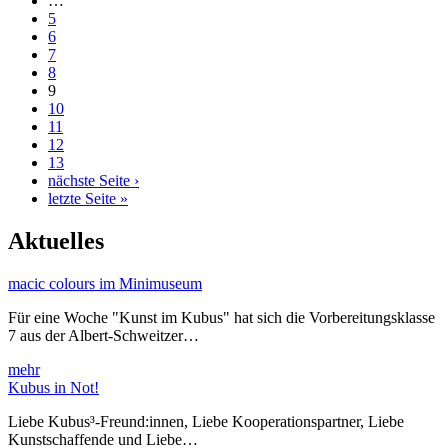
…
5
6
7
8
9
10
11
12
13
nächste Seite ›
letzte Seite »
Aktuelles
macic colours im Minimuseum
Für eine Woche "Kunst im Kubus" hat sich die Vorbereitungsklasse
7 aus der Albert-Schweitzer…
mehr
Kubus in Not!
Liebe Kubus³-Freund:innen, Liebe Kooperationspartner, Liebe
Kunstschaffende und Liebe…