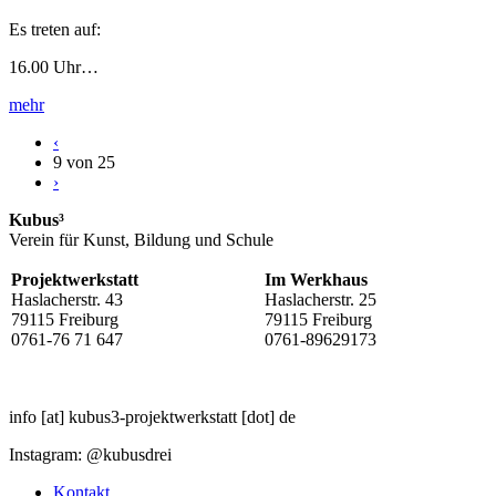
Es treten auf:
16.00 Uhr…
mehr
‹
9 von 25
›
Kubus³
Verein für Kunst, Bildung und Schule
Projektwerkstatt
Im Werkhaus
Haslacherstr. 43
Haslacherstr. 25
79115 Freiburg
79115 Freiburg
0761-76 71 647
0761-89629173
info
[at]
kubus3-projektwerkstatt
[dot]
de
Instagram: @kubusdrei
Kontakt