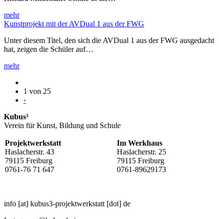
mehr
Kunstprojekt mit der AVDual 1 aus der FWG
Unter diesem Titel, den sich die AVDual 1 aus der FWG ausgedacht
hat, zeigen die Schüler auf…
mehr
1 von 25
›
Kubus³
Verein für Kunst, Bildung und Schule
Projektwerkstatt
Im Werkhaus
Haslacherstr. 43
Haslacherstr. 25
79115 Freiburg
79115 Freiburg
0761-76 71 647
0761-89629173
info
[at]
kubus3-projektwerkstatt
[dot]
de