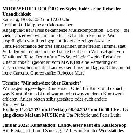
MOOSWEIHER BOLÉRO re-Styled bolér - eine Reise der
Unendlichkeit
Samstag, 18.06.2022 um 17.00 Uhr
Treffpunkt: Halfpipe am Moosweiher
Angelpunkt ist Ravels bekannteste Musikkomposition "Bolero", die
viele Tänzer weltweit inspirierte. Jetzt auch in Freiburg! Wie
ursprünglich von Ravel geplant findet die zeitgenössische
Tanz.Performance der drei Tänzerinnen unter freiem Himmel statt.
Verfallen Sie mit uns in eine Trance bei diesem Wechselspiel von
Musik und Tanz. Der Auftritt "re-Styled boler" - eine Reise der
Unendlichkeit" (gefördert vom MWK) ist eine Vertiefung der
Zusammenarbeit mit der Landwasser Tänzerin Dagmar Ottmann mit
lrene Carreno. Choreografie: Rebecca Mary
Termine "Mir schwätze über Kunscht"
Wir fragen in geselliger Runde nach Orten für Kunst und danach,
was Kunst für uns ist und warum wir etwas zu einem Kunstwerk
erklären. Anlass bieten selbstgestaltete oder auch andere
Kunstwerke.
Freitag: 11.03.2022 und Freitag: 08.04.2022 um 16.00 Uhr - Es
ging dieses Mal um MUSIK
mit Uta Pfefferle und Peter Lüthi
Januar 2022: Kunstaktion: Landwasser baut ein Kalaidoskop
Am Freitag, 21.1. und Samstag, 22.1. wurde in der Werkstatt des