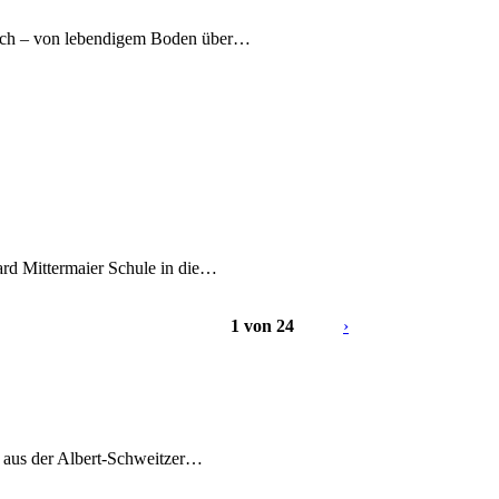
nach – von lebendigem Boden über…
ard Mittermaier Schule in die…
1 von 24
›
7 aus der Albert-Schweitzer…