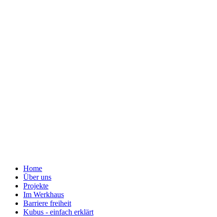
Home
Über uns
Projekte
Im Werkhaus
Barriere freiheit
Kubus - einfach erklärt