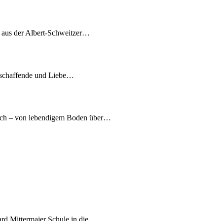
7 aus der Albert-Schweitzer…
tschaffende und Liebe…
nach – von lebendigem Boden über…
ard Mittermaier Schule in die…