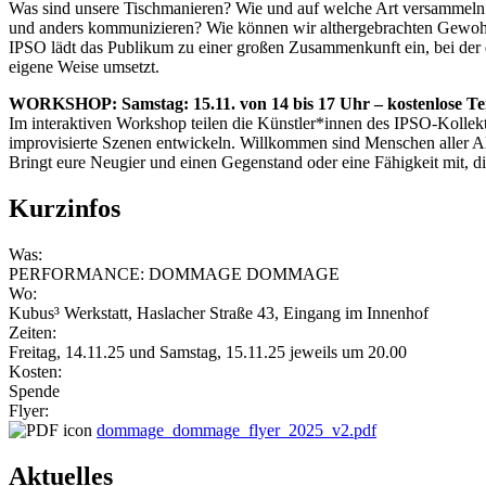
Was sind unsere Tischmanieren? Wie und auf welche Art versammeln 
und anders kommunizieren? Wie können wir althergebrachten Gewohnh
IPSO lädt das Publikum zu einer großen Zusammenkunft ein, bei der 
eigene Weise umsetzt.
WORKSHOP: Samstag: 15.11. von 14 bis 17 Uhr – kostenlose T
Im interaktiven Workshop teilen die Künstler*innen des IPSO-Kollekti
improvisierte Szenen entwickeln. Willkommen sind Menschen aller Alt
Bringt eure Neugier und einen Gegenstand oder eine Fähigkeit mit, di
Kurzinfos
Was:
PERFORMANCE: DOMMAGE DOMMAGE
Wo:
Kubus³ Werkstatt, Haslacher Straße 43, Eingang im Innenhof
Zeiten:
Freitag, 14.11.25 und Samstag, 15.11.25 jeweils um 20.00
Kosten:
Spende
Flyer:
dommage_dommage_flyer_2025_v2.pdf
Aktuelles