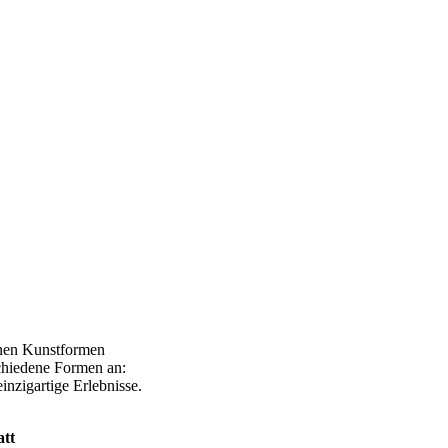
enen Kunstformen
rschiedene Formen an:
nzigartige Erlebnisse.
tt