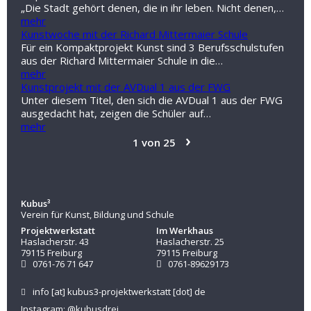
„Die Stadt gehört denen, die in ihr leben. Nicht denen,…
mehr
Kunstwoche mit der Richard Mittermaier Schule
Für ein Kompaktprojekt Kunst sind 3 Berufsschulstufen
aus der Richard Mittermaier Schule in die…
mehr
Kunstprojekt mit der AVDual 1 aus der FWG
Unter diesem Titel, den sich die AVDual 1 aus der FWG
ausgedacht hat, zeigen die Schüler auf…
mehr
›
1 von 25
Kubus³
Verein für Kunst, Bildung und Schule
Projektwerkstatt
Im Werkhaus
Haslacherstr. 43
Haslacherstr. 25
79115 Freiburg
79115 Freiburg
0761-76 71 647
0761-89629173
info
[at]
kubus3-projektwerkstatt
[dot]
de
Instagram: @kubusdrei