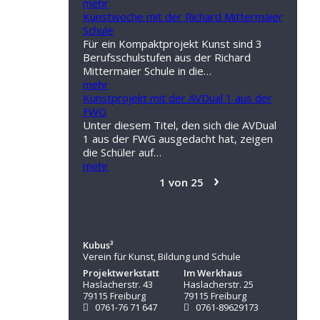
mehr
Kunstwoche mit der Richard Mittermaier
Schule
Für ein Kompaktprojekt Kunst sind 3
Berufsschulstufen aus der Richard
Mittermaier Schule in die…
mehr
Kunstprojekt mit der AVDual 1 aus der
FWG
Unter diesem Titel, den sich die AVDual
1 aus der FWG ausgedacht hat, zeigen
die Schüler auf…
mehr
›
1 von 25
Kubus³
Verein für Kunst, Bildung und Schule
Projektwerkstatt
Im Werkhaus
Haslacherstr. 43
Haslacherstr. 25
79115 Freiburg
79115 Freiburg
0761-76 71 647
0761-89629173