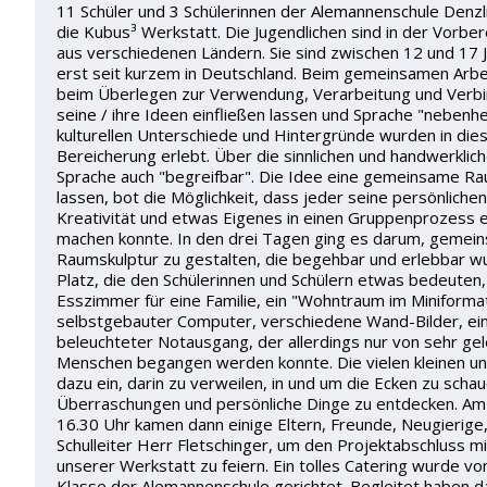
11 Schüler und 3 Schülerinnen der Alemannenschule Denzl
die Kubus³ Werkstatt. Die Jugendlichen sind in der Vorb
aus verschiedenen Ländern. Sie sind zwischen 12 und 17 J
erst seit kurzem in Deutschland. Beim gemeinsamen Arbe
beim Überlegen zur Verwendung, Verarbeitung und Verbi
seine / ihre Ideen einfließen lassen und Sprache "nebenh
kulturellen Unterschiede und Hintergründe wurden in die
Bereicherung erlebt. Über die sinnlichen und handwerklic
Sprache auch "begreifbar". Die Idee eine gemeinsame Ra
lassen, bot die Möglichkeit, dass jeder seine persönlichen 
Kreativität und etwas Eigenes in einen Gruppenprozess e
machen konnte. In den drei Tagen ging es darum, gemei
Raumskulptur zu gestalten, die begehbar und erlebbar w
Platz, die den Schülerinnen und Schülern etwas bedeuten,
Esszimmer für eine Familie, ein "Wohntraum im Miniformat",
selbstgebauter Computer, verschiedene Wand-Bilder, ein
beleuchteter Notausgang, der allerdings nur von sehr gel
Menschen begangen werden konnte. Die vielen kleinen un
dazu ein, darin zu verweilen, in und um die Ecken zu scha
Überraschungen und persönliche Dinge zu entdecken. Am
16.30 Uhr kamen dann einige Eltern, Freunde, Neugierige
Schulleiter Herr Fletschinger, um den Projektabschluss mi
unserer Werkstatt zu feiern. Ein tolles Catering wurde vo
Klasse der Alemannenschule gerichtet. Begleitet haben d