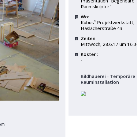
Präsentation "Begehbare
Raumskulptur"
Wo:
Kubus³ Projektwerkstatt,
Haslacherstraße 43
Zeiten:
Mittwoch, 28.6.17 um 16.3
Kosten:
-
Bildhauerei - Temporäre
Rauminstallation
on
n