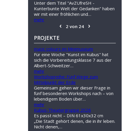
Unter dem Titel "AvZUfreSH -
Kunterbunte Welt der Gedanken" haben
wir mit einer fröhlichen und…
mehr
‹
›
2 von 24
PROJEKTE
macic colours im Minimuseum
Für eine Woche "Kunst im Kubus" hat
sich die Vorbereitungsklasse 7 aus der
Albert-Schweitzer…
mehr
Workshopreihe: Fünf Wege zum
Mittelpunkt der Erde
Gemeinsam gehen wir dieser Frage in
fünf besonderen Workshops nach – von
lebendigem Boden über…
mehr
Kubus-Theatergruppe 2026
Es passt nicht – DIN 61x30x32 cm
„Die Stadt gehört denen, die in ihr leben.
Nicht denen,…