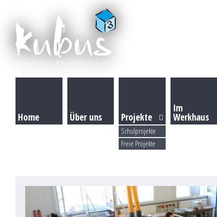
Im
Home
Über uns
Projekte
Werkhaus
Schulprojekte
Freie Projekte