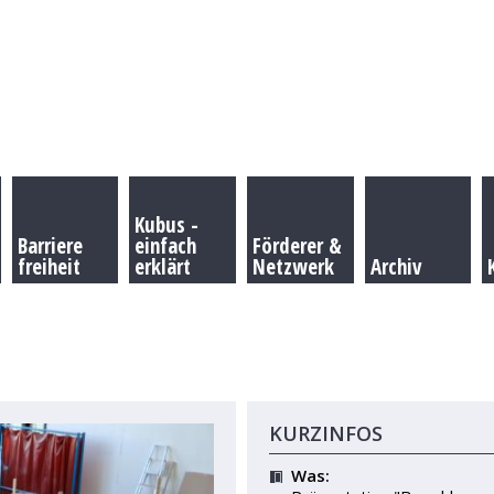
Kubus -
Barriere
einfach
Förderer &
freiheit
erklärt
Netzwerk
Archiv
KURZINFOS
Was: