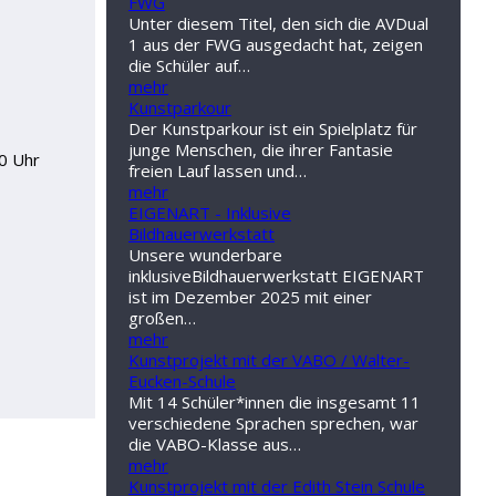
FWG
Unter diesem Titel, den sich die AVDual
1 aus der FWG ausgedacht hat, zeigen
die Schüler auf…
mehr
Kunstparkour
Der Kunstparkour ist ein Spielplatz für
junge Menschen, die ihrer Fantasie
0 Uhr
freien Lauf lassen und…
mehr
EIGENART - Inklusive
Bildhauerwerkstatt
Unsere wunderbare
inklusiveBildhauerwerkstatt EIGENART
ist im Dezember 2025 mit einer
großen…
mehr
Kunstprojekt mit der VABO / Walter-
Eucken-Schule
Mit 14 Schüler*innen die insgesamt 11
verschiedene Sprachen sprechen, war
die VABO-Klasse aus…
mehr
Kunstprojekt mit der Edith Stein Schule