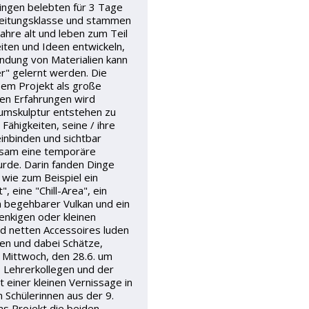
ingen belebten für 3 Tage
ereitungsklasse und stammen
ahre alt und leben zum Teil
iten und Ideen entwickeln,
ndung von Materialien kann
er" gelernt werden. Die
sem Projekt als große
hen Erfahrungen wird
umskulptur entstehen zu
Fähigkeiten, seine / ihre
inbinden und sichtbar
nsam eine temporäre
urde. Darin fanden Dinge
 wie zum Beispiel ein
 eine "Chill-Area", ein
 begehbarer Vulkan und ein
enkigen oder kleinen
d netten Accessoires luden
uen und dabei Schätze,
 Mittwoch, den 28.6. um
, Lehrerkollegen und der
t einer kleinen Vernissage in
n Schülerinnen aus der 9.
as Projekt die beiden